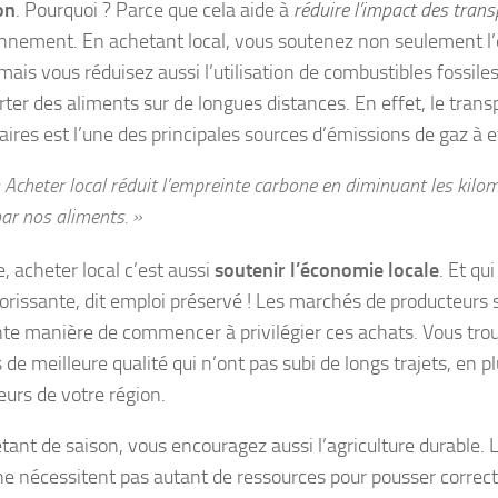
on
. Pourquoi ? Parce que cela aide à
réduire l’impact des trans
onnement. En achetant local, vous soutenez non seulement l
mais vous réduisez aussi l’utilisation de combustibles fossiles
rter des aliments sur de longues distances. En effet, le tran
ires est l’une des principales sources d’émissions de gaz à e
 Acheter local réduit l’empreinte carbone en diminuant les kilo
ar nos aliments. »
, acheter local c’est aussi
soutenir l’économie locale
. Et qu
florissante, dit emploi préservé ! Les marchés de producteurs
nte manière de commencer à privilégier ces achats. Vous tro
 de meilleure qualité qui n’ont pas subi de longs trajets, en p
eurs de votre région.
tant de saison, vous encouragez aussi l’agriculture durable. 
ne nécessitent pas autant de ressources pour pousser correc