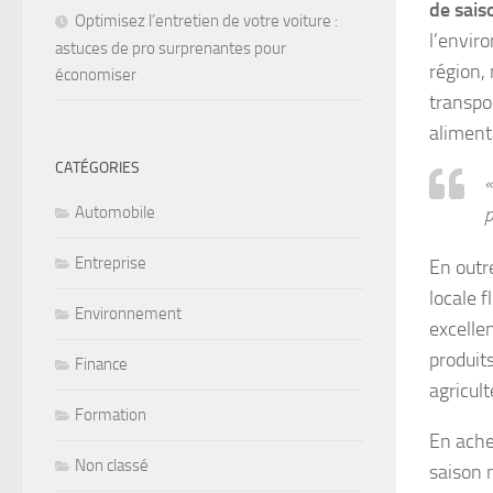
de sais
Optimisez l’entretien de votre voiture :
l’envir
astuces de pro surprenantes pour
région, 
économiser
transpo
alimenta
CATÉGORIES
«
p
Automobile
Entreprise
En outre
locale 
Environnement
excelle
produits
Finance
agricult
Formation
En ache
Non classé
saison 