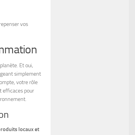
 repenser vos
ommation
lanète. Et oui,
angeant simplement
mpte, votre rôle
 efficaces pour
vironnement.
son
 produits locaux et