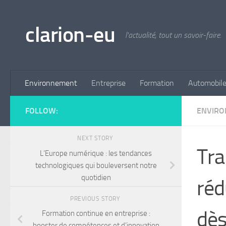
Skip to content
clarion-eu
l'actualité, tout un savoir-faire.
Environnement
Entreprise
Formation
Automobil
FOLLOW:
ENVIR
NEXT STORY
Tra
L’Europe numérique : les tendances
technologiques qui bouleversent notre
quotidien
réd
PREVIOUS STORY
dès
Formation continue en entreprise :
booster de compétences et d’innovation