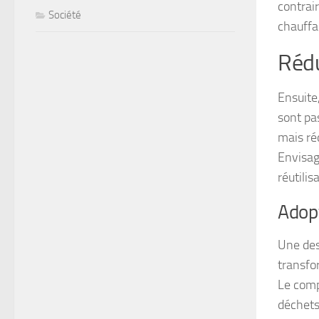
contrai
Société
chauffa
Rédu
Ensuite
sont pas
mais ré
Envisag
réutilis
Adop
Une des
transfo
Le comp
déchets