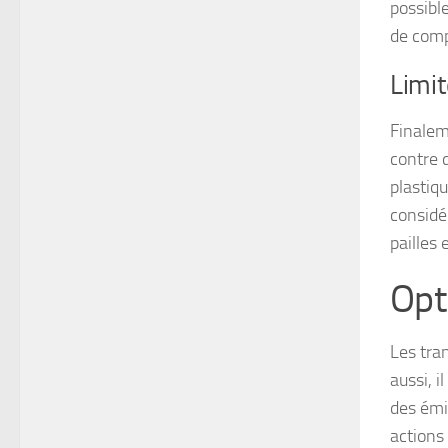
possibl
de comp
Limit
Finale
contre d
plastiq
considé
pailles 
Opt
Les tra
aussi, i
des émi
actions