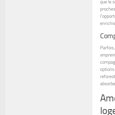
que le 
proches
l’opport
enrichi
Comp
Parfois
emprein
compagn
options
reforest
absorber
Amé
log