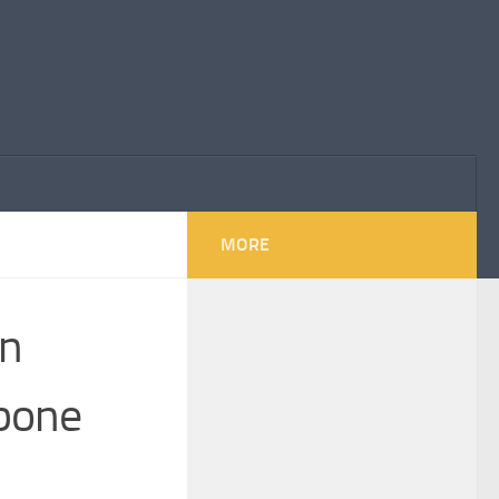
MORE
en
rbone