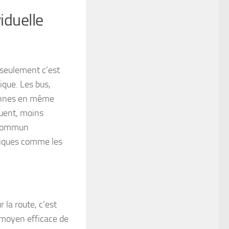
viduelle
 seulement c’est
ique. Les bus,
sonnes en même
quent, moins
n commun
ogiques comme les
 la route, c’est
n moyen efficace de