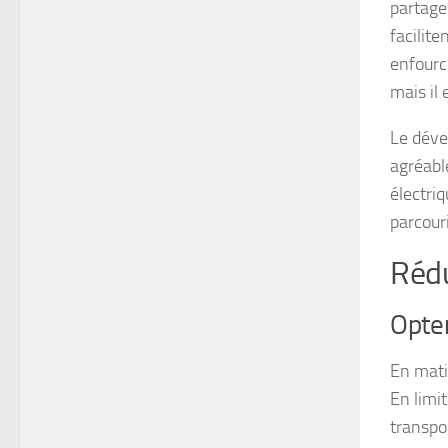
partager
facilite
enfourc
mais il
Le déve
agréabl
électriq
parcouri
Rédu
Opter
En mati
En limit
transpo