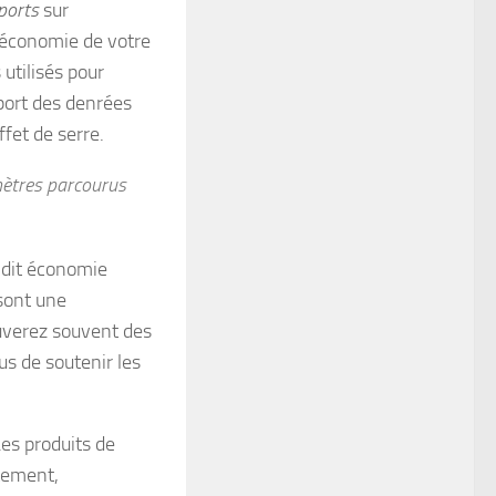
ports
sur
’économie de votre
 utilisés pour
sport des denrées
ffet de serre.
mètres parcourus
i dit économie
 sont une
uverez souvent des
lus de soutenir les
Les produits de
tement,