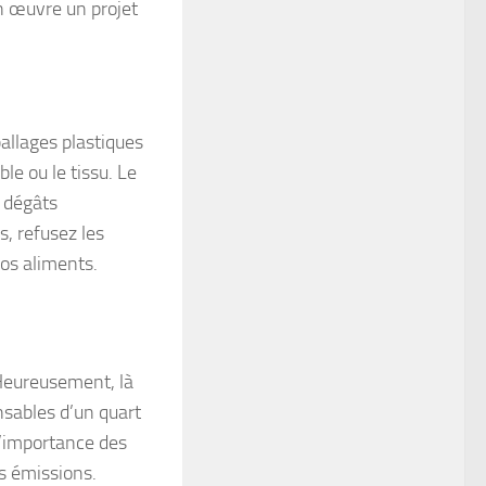
en œuvre un projet
allages plastiques
le ou le tissu. Le
 dégâts
s, refusez les
vos aliments.
 Heureusement, là
nsables d’un quart
l’importance des
s émissions.