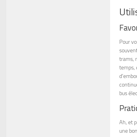
Utili
Favo
Pour vo
souvent
trams, 
temps, 
d’embou
continu
bus élec
Prati
Ah, et 
une bon