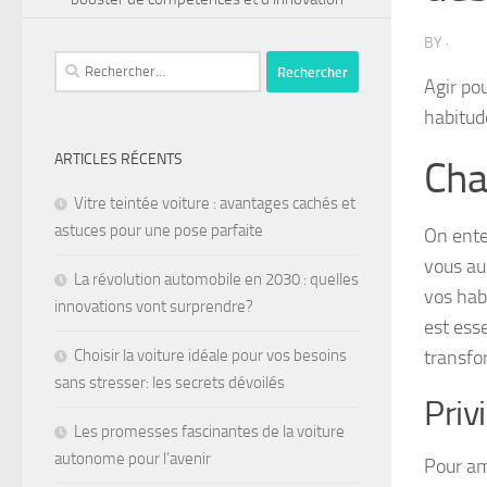
BY
·
Agir po
habitud
ARTICLES RÉCENTS
Cha
Vitre teintée voiture : avantages cachés et
astuces pour une pose parfaite
On ente
vous au
La révolution automobile en 2030 : quelles
vos hab
innovations vont surprendre?
est ess
transfo
Choisir la voiture idéale pour vos besoins
sans stresser: les secrets dévoilés
Priv
Les promesses fascinantes de la voiture
autonome pour l’avenir
Pour am