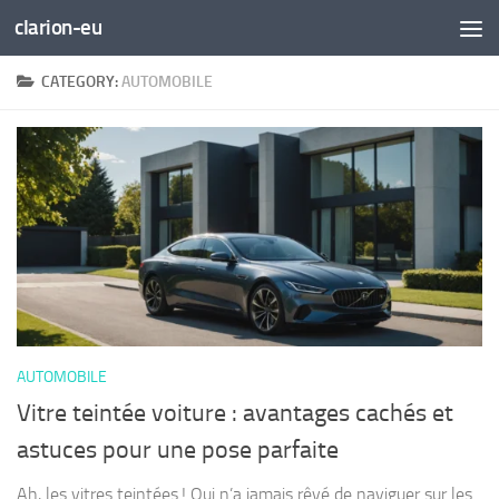
clarion-eu
Skip to content
CATEGORY:
AUTOMOBILE
AUTOMOBILE
Vitre teintée voiture : avantages cachés et
astuces pour une pose parfaite
Ah, les vitres teintées ! Qui n’a jamais rêvé de naviguer sur les