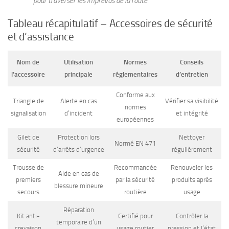
pour traverser les imprévus de la route.
Tableau récapitulatif – Accessoires de sécurité
et d’assistance
Nom de
Utilisation
Normes
Conseils
l’accessoire
principale
réglementaires
d’entretien
Conforme aux
Triangle de
Alerte en cas
Vérifier sa visibilité
normes
signalisation
d’incident
et intégrité
européennes
Gilet de
Protection lors
Nettoyer
Normé EN 471
sécurité
d’arrêts d’urgence
régulièrement
Trousse de
Recommandée
Renouveler les
Aide en cas de
premiers
par la sécurité
produits après
blessure mineure
secours
routière
usage
Réparation
Kit anti-
Certifié pour
Contrôler la
temporaire d’un
crevaison
usage routier
pression et l’état