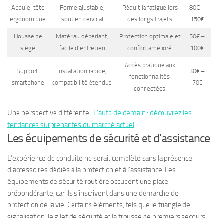
Appuie-tête
Forme ajustable,
Réduit la fatigue lors
80€ –
ergonomique
soutien cervical
des longs trajets
150€
Housse de
Matériau déperlant,
Protection optimale et
50€ –
siège
facile d’entretien
confort amélioré
100€
Accès pratique aux
Support
Installation rapide,
30€ –
fonctionnalités
smartphone
compatibilité étendue
70€
connectées
Une perspective différente :
L’auto de demain : découvrez les
tendances surprenantes du marché actuel
Les équipements de sécurité et d’assistance
L’expérience de conduite ne serait complète sans la présence
d’accessoires dédiés à la protection et à l’assistance. Les
équipements de sécurité routière occupent une place
prépondérante, car ils s’inscrivent dans une démarche de
protection de la vie. Certains éléments, tels que le triangle de
signalisation, le gilet de sécurité et la trousse de premiers secours,