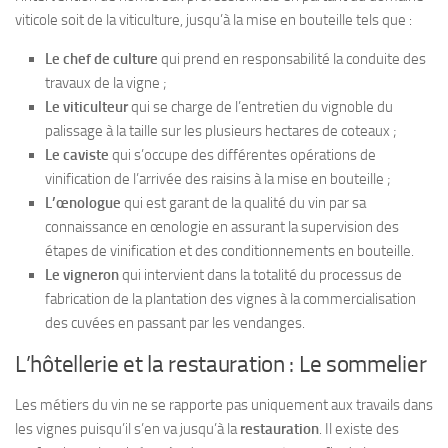
viticole soit de la
viticulture
, jusqu’à la
mise en bouteille
tels que :
Le chef de culture
qui prend en responsabilité la
conduite des
travaux
de la vigne ;
Le viticulteur
qui se charge de
l’entretien du vignoble
du
palissage à la taille sur les plusieurs hectares de coteaux ;
Le caviste
qui s’occupe des différentes
opérations de
vinification
de l’arrivée des raisins à la mise en bouteille ;
L’œnologue
qui est garant de la
qualité du vin
par sa
connaissance en œnologie en assurant la
supervision des
étapes de vinification
et des
conditionnements en bouteille
.
Le vigneron
qui intervient dans la
totalité du processus de
fabrication
de la plantation des vignes à la commercialisation
des cuvées en passant par les vendanges.
L’hôtellerie et la restauration : Le sommelier
Les métiers du vin ne se rapporte pas uniquement aux travails dans
les vignes puisqu’il s’en va jusqu’à la
restauration
. Il existe des