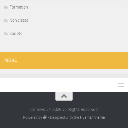
Formation
Non classé
Société
MORE
clarion-eu © 2026. All Rights Reserved.
Powered by
- Designed with the
Hueman theme