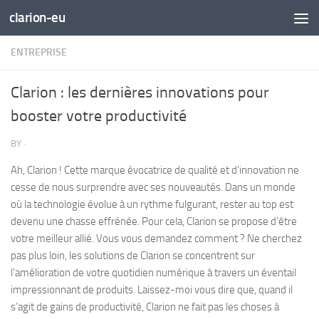
clarion-eu
Skip to content
ENTREPRISE
Clarion : les dernières innovations pour
booster votre productivité
BY
·
Ah, Clarion ! Cette marque évocatrice de qualité et d’innovation ne
cesse de nous surprendre avec ses nouveautés. Dans un monde
où la technologie évolue à un rythme fulgurant, rester au top est
devenu une chasse effrénée. Pour cela, Clarion se propose d’être
votre meilleur allié. Vous vous demandez comment ? Ne cherchez
pas plus loin, les solutions de Clarion se concentrent sur
l’amélioration de votre quotidien numérique à travers un éventail
impressionnant de produits. Laissez-moi vous dire que, quand il
s’agit de gains de productivité, Clarion ne fait pas les choses à