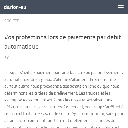
clarion-eu
Skip to content
SOCIÉTÉ
Vos protections lors de paiements par débit
automatique
BY
·
Lorsqu’il s’agit de paiement par carte bancaire ou par prélèvements
automatiques, des signaux d’alarme s’allument dans notre tête,
surtout quand nous procédons à des achats en ligne ou que nous
déterminons les critères de prélèvement. Les fraudes et les
escroqueries se multiplient à tous les niveaux, entraînant une
défiance et une vigilance accrues. Cependant, beaucoup s’arrêtent à
cet aspect tout en essayant de se protéger au maximum, sans pour
autant savoir comment fonctionnent réellement ces modes de
paiement ni les protections dont ils peuvent bénéficier. Cela n’est